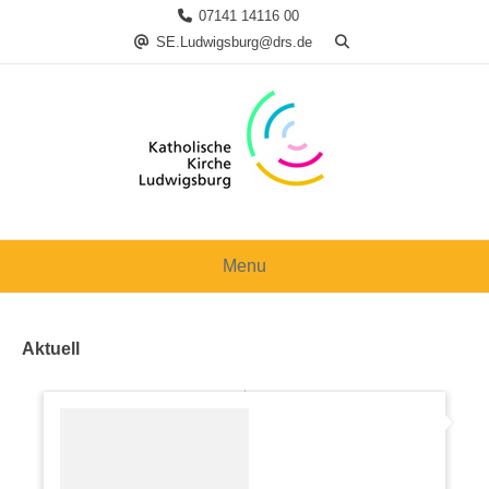
Skip
07141 14116 00
to
SE.Ludwigsburg@drs.de
content
Menu
Aktuell