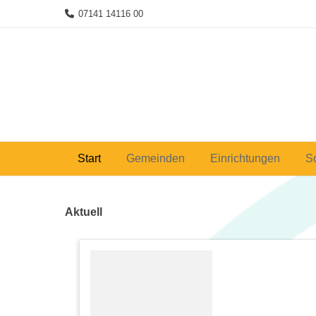
Skip
07141 14116 00
to
content
Start
Gemeinden
Einrichtungen
S
Aktuell