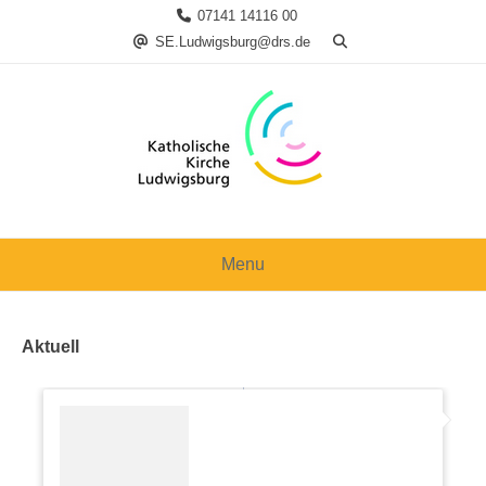
Skip
07141 14116 00
to
SE.Ludwigsburg@drs.de
content
Menu
Aktuell