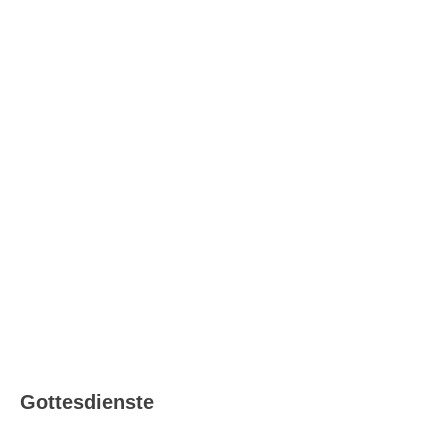
Katholisch in Ludwigsburg –
Ausgabe 08_09/2026
Gottesdienste