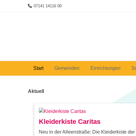
Skip
07141 14116 00
to
content
Start
Gemeinden
Einrichtungen
S
Aktuell
Kleiderkiste Caritas
Neu in der Alleenstraße: Die Kleiderkiste der