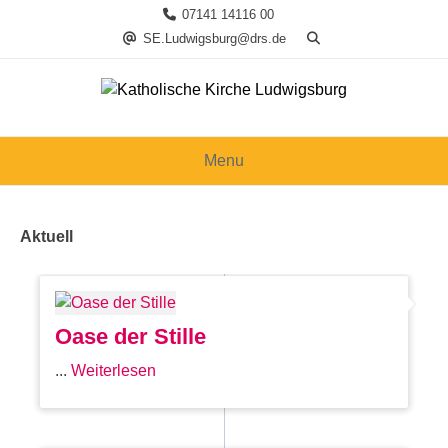
Skip
07141 14116 00
to
SE.Ludwigsburg@drs.de
content
Menu
Aktuell
Oase der Stille
...
Weiterlesen