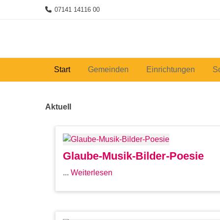
Skip
07141 14116 00
to
content
Start
Gemeinden
Einrichtungen
S
Aktuell
Glaube-Musik-Bilder-Poesie
...
Weiterlesen