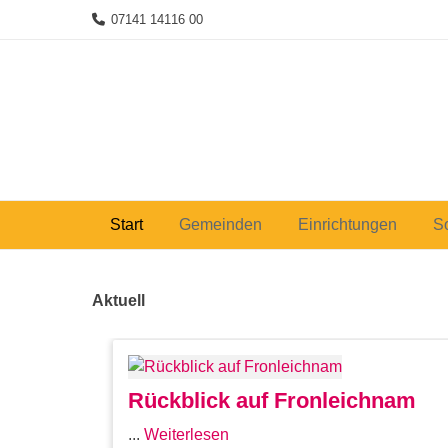
Skip
07141 14116 00
to
content
Start
Gemeinden
Einrichtungen
S
Aktuell
Rückblick auf Fronleichnam
...
Weiterlesen