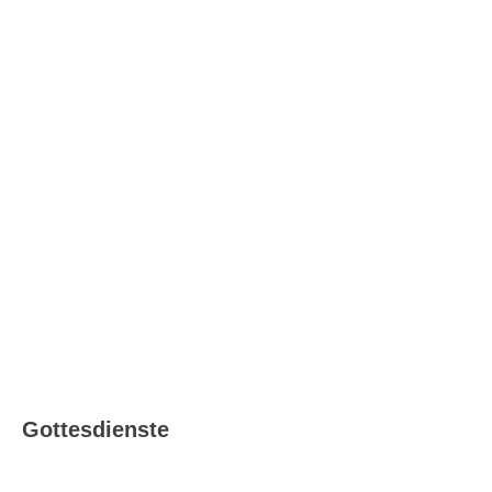
Katholisch in Ludwigsburg –
Ausgabe 08_09/2026
Gottesdienste