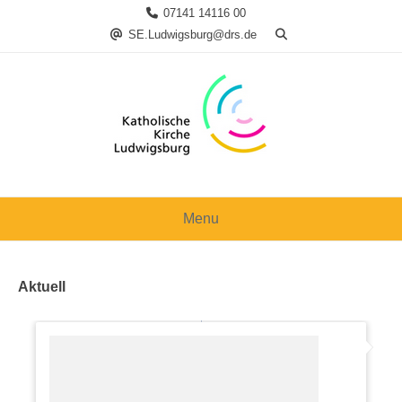
Skip
07141 14116 00
to
SE.Ludwigsburg@drs.de
content
Menu
Aktuell