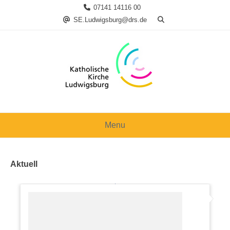
Skip
07141 14116 00
to
SE.Ludwigsburg@drs.de
content
Menu
Aktuell