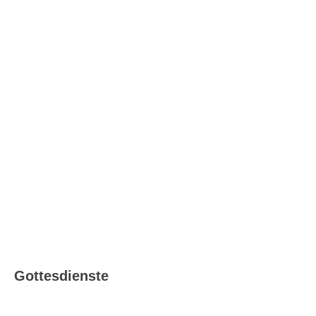
Katholisch in Ludwigsburg –
Ausgabe 08_09/2026
Gottesdienste