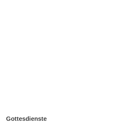
Katholisch in Ludwigsburg –
Ausgabe 08_09/2026
Gottesdienste