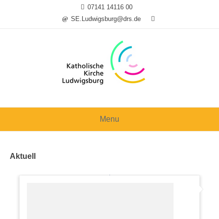
Skip
07141 14116 00
to
SE.Ludwigsburg@drs.de
content
Menu
Aktuell