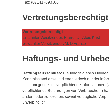
Fax
: (07141) 893368
Vertretungsberechtigt
Vertretungsberechtigt
:
Ernannter Vorsitzender: Pfarrer Dr. Alois Krist
Gewählter Vorsitzender: M. DiFranco
Haftungs- und Urhebe
Haftungsausschluss
: Die Inhalte dieses Online
Kenntnisstand erstellt, dienen jedoch nur der Info
nicht um gesetzlich verpflichtende Informationen
verpflichtende Belehrungen von Verbrauchern) hande
ändern oder zu löschen, soweit vertragliche Verpf
unverbindlich.