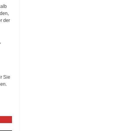
halb
äden,
r der
,
ir Sie
nen.