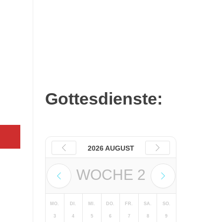
Katholisch in
Ludwigsburg –
Ausgabe 08_09/2026
Gottesdienste:
2026 AUGUST
WOCHE
2
MO.
DI.
MI.
DO.
FR.
SA.
SO.
3
4
5
6
7
8
9