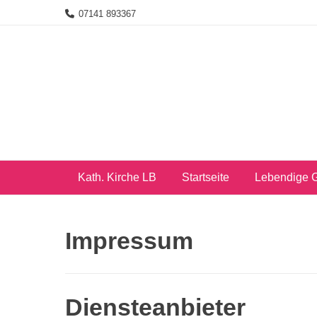
Skip
07141 893367
to
content
Kath. Kirche LB
Startseite
Lebendige 
Impressum
Diensteanbieter