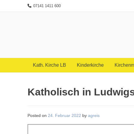
Skip
07141 1411 600
to
content
Kath. Kirche LB
Kinderkirche
Kirchenm
Katholisch in Ludwig
Posted on
24. Februar 2022
by
agreis