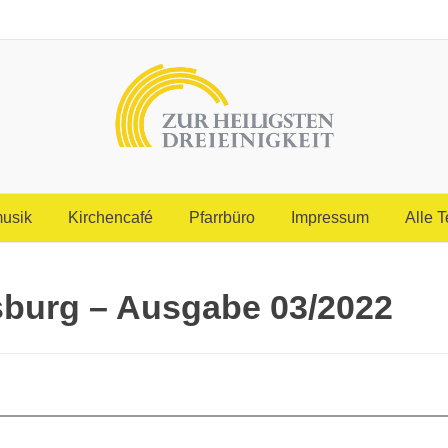
usik
Kirchencafé
Pfarrbüro
Impressum
Alle 
sburg – Ausgabe 03/2022