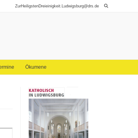
ZurHeiligstenDreieinigkeit.Ludwigsburg@drs.de
Termine
Ökumene