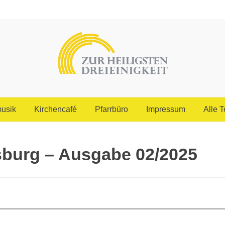
usik
Kirchencafé
Pfarrbüro
Impressum
Alle 
sburg – Ausgabe 02/2025