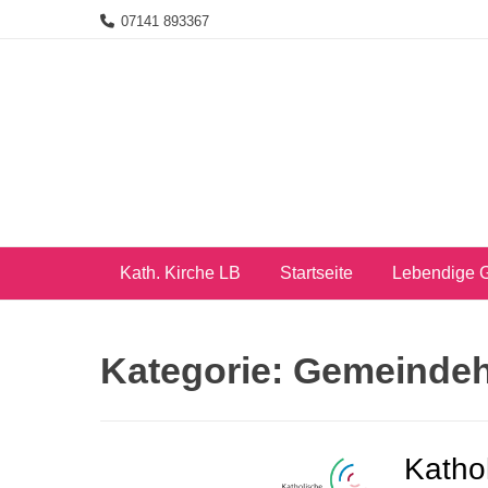
Skip
07141 893367
to
content
Kath. Kirche LB
Startseite
Lebendige 
Kategorie:
Gemeindeh
Katho