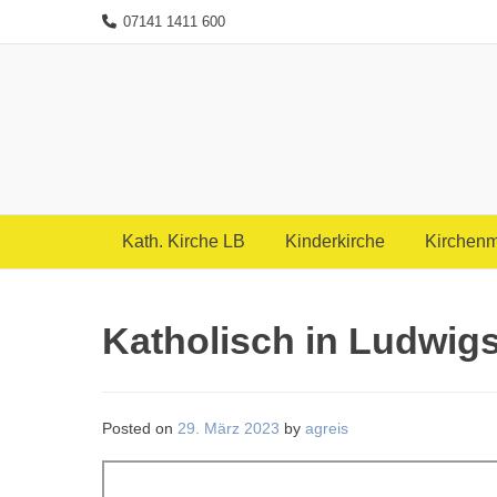
Skip
07141 1411 600
to
content
Kath. Kirche LB
Kinderkirche
Kirchenm
Katholisch in Ludwig
Posted on
29. März 2023
by
agreis