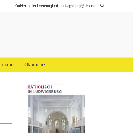
ZurHeiligstenDreieinigkeit.Ludwigsburg@drs.de
Termine
Ökumene