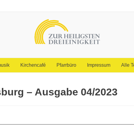
usik
Kirchencafé
Pfarrbüro
Impressum
Alle 
sburg – Ausgabe 04/2023