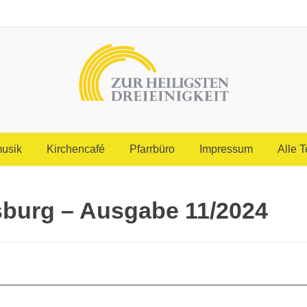
usik
Kirchencafé
Pfarrbüro
Impressum
Alle 
sburg – Ausgabe 11/2024