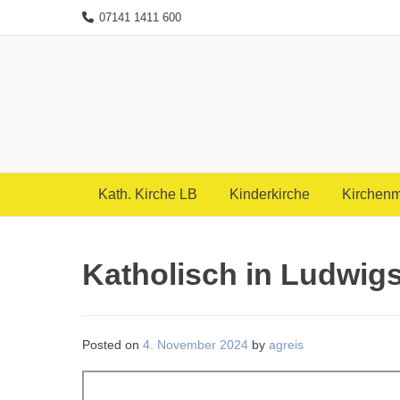
Skip
07141 1411 600
to
content
Kath. Kirche LB
Kinderkirche
Kirchenm
Katholisch in Ludwig
Posted on
4. November 2024
by
agreis