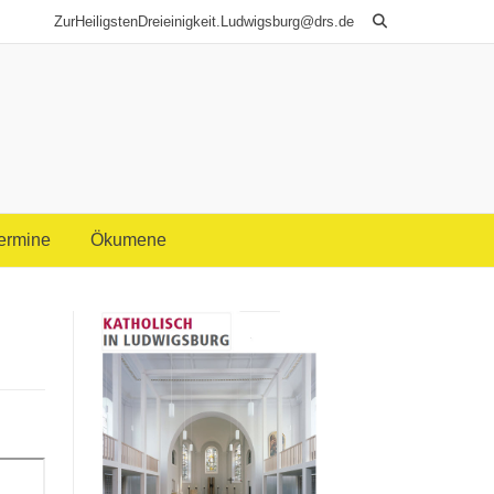
ZurHeiligstenDreieinigkeit.Ludwigsburg@drs.de
Termine
Ökumene