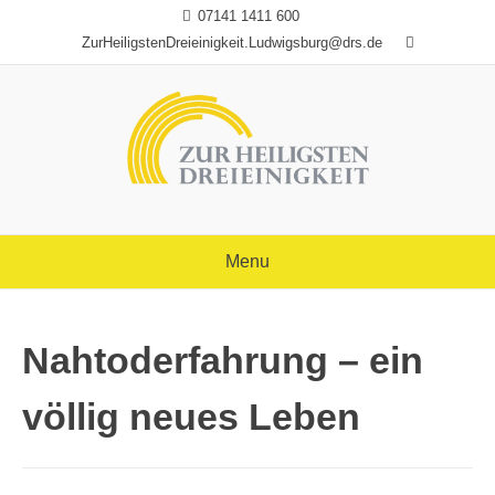
Skip
07141 1411 600
to
ZurHeiligstenDreieinigkeit.Ludwigsburg@drs.de
content
Menu
Nahtoderfahrung – ein
völlig neues Leben