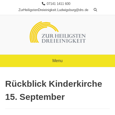
Skip
07141 1411 600
to
ZurHeiligstenDreieinigkeit.Ludwigsburg@drs.de
content
Menu
Rückblick Kinderkirche
15. September