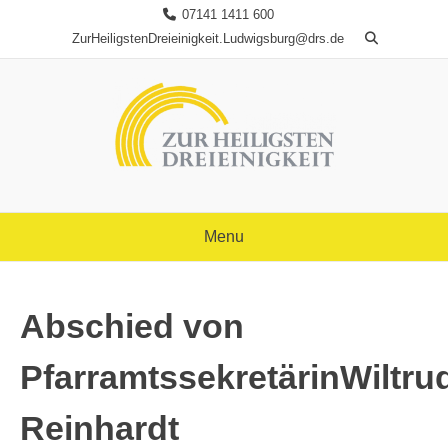
Skip
07141 1411 600
to
ZurHeiligstenDreieinigkeit.Ludwigsburg@drs.de
content
Menu
Abschied von
PfarramtssekretärinWiltru
Reinhardt