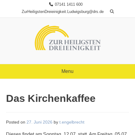
Skip
07141 1411 600
to
ZurHeiligstenDreieinigkeit.Ludwigsburg@drs.de
content
Menu
Das Kirchenkaffee
Posted on
27. Juni 2026
by
t.engelbrecht
Dieses findet am Sonntag, 12.07. statt. Am Freitag, 05.07.