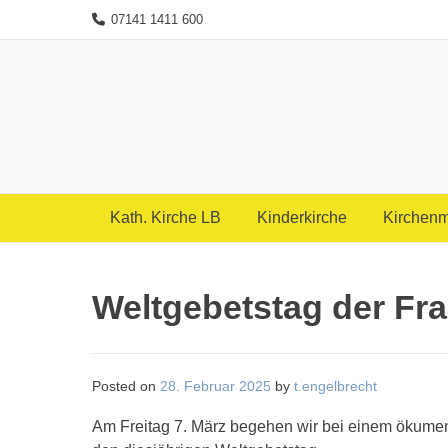
Skip
07141 1411 600
to
content
Kath. Kirche LB
Kinderkirche
Kirchenm
Weltgebetstag der Fr
Posted on
28. Februar 2025
by
t.engelbrecht
Am Freitag 7. März begehen wir bei einem ökumen