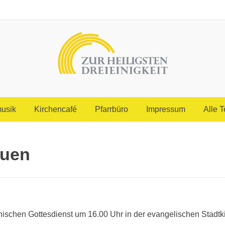
usik
Kirchencafé
Pfarrbüro
Impressum
Alle 
auen
ischen Gottesdienst um 16.00 Uhr in der evangelischen Stadtk