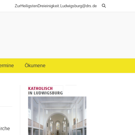
ZurHeiligstenDreieinigkeit.Ludwigsburg@drs.de
Termine
Ökumene
irche