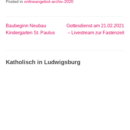
Posted in
onlineangebot-archiv-2020
Baubeginn Neubau
Gottesdienst am 21.02.2021
Beitragsnavigation
Kindergarten St. Paulus
– Livestream zur Fastenzeit
Katholisch in Ludwigsburg
Katholisch in Ludwigsburg –
Ausgabe 08_09/2026