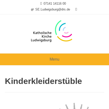
Skip
07141 14116 00
to
SE.Ludwigsburg@drs.de
content
Menu
Kinderkleiderstüble