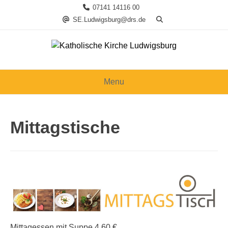
Skip
07141 14116 00
to
SE.Ludwigsburg@drs.de
content
Menu
Mittagstische
Mittagessen mit Suppe 4,60 €