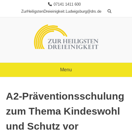
Skip
07141 1411 600
to
ZurHeiligstenDreieinigkeit.Ludwigsburg@drs.de
content
Menu
A2-Präventionsschulung
zum Thema Kindeswohl
und Schutz vor