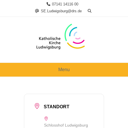
Skip
07141 14116 00
to
SE.Ludwigsburg@drs.de
content
Menu
STANDORT
Schlosshof Ludwigsburg