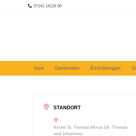
Skip
07141 14116 00
to
content
Start
Gemeinden
Einrichtungen
S
STANDORT
Kirche St. Thomas Morus (St. Thomas
und Johannes)