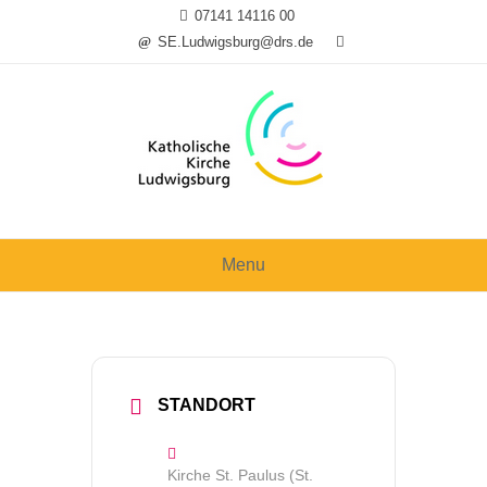
Skip
07141 14116 00
to
SE.Ludwigsburg@drs.de
content
Menu
STANDORT
Kirche St. Paulus (St.