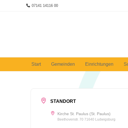
Skip
07141 14116 00
to
content
Start
Gemeinden
Einrichtungen
S
STANDORT
Kirche St. Paulus (St. Paulus)
Beethovenstr. 70 71640 Ludwigsburg