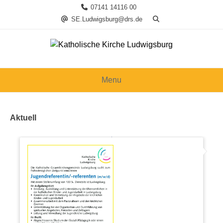
Skip
07141 14116 00
to
SE.Ludwigsburg@drs.de
content
Menu
Aktuell