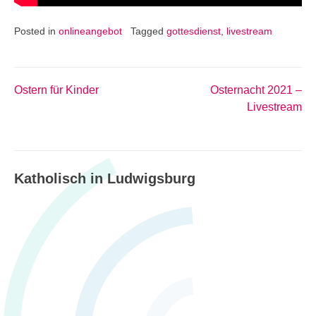
Posted in
onlineangebot
Tagged
gottesdienst
,
livestream
Ostern für Kinder
Osternacht 2021 –
Beitragsnavigation
Livestream
Katholisch in Ludwigsburg
Katholisch in Ludwigsburg –
Ausgabe 08_09/2026