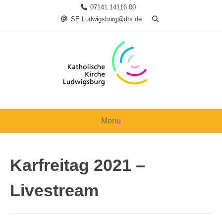
Skip
07141 14116 00
to
SE.Ludwigsburg@drs.de
content
Menu
Karfreitag 2021 –
Livestream