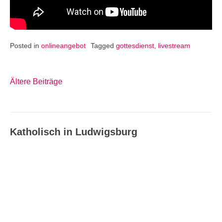
Posted in
onlineangebot
Tagged
gottesdienst
,
livestream
Ältere Beiträge
Beitragsnavigation
Katholisch in Ludwigsburg
Katholisch in Ludwigsburg –
Ausgabe 07/2026