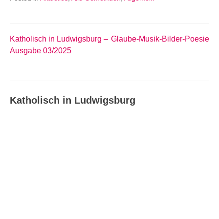
Katholisch in Ludwigsburg –
Glaube-Musik-Bilder-Poesie
Beitragsnavigation
Ausgabe 03/2025
Katholisch in Ludwigsburg
Katholisch in Ludwigsburg –
Ausgabe 08_09/2026