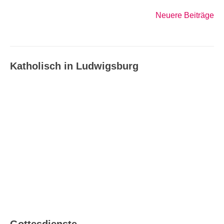
Neuere Beiträge
Beitragsnavigation
Katholisch in Ludwigsburg
Katholisch in Ludwigsburg –
Ausgabe 08_09/2026
Gottesdienste