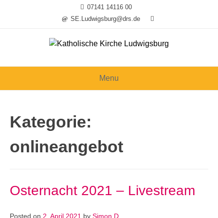
Skip
07141 14116 00
to
SE.Ludwigsburg@drs.de
content
Menu
Kategorie:
onlineangebot
Osternacht 2021 – Livestream
Posted on
2. April 2021
by
Simon D