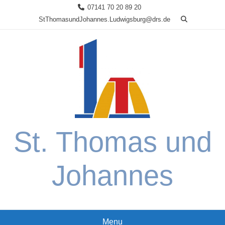
Skip
07141 70 20 89 20
to
StThomasundJohannes.Ludwigsburg@drs.de
content
St. Thomas und
Johannes
Menu