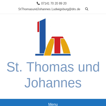
Skip
07141 70 20 89 20
to
StThomasundJohannes.Ludwigsburg@drs.de
content
St. Thomas und
Johannes
Menu