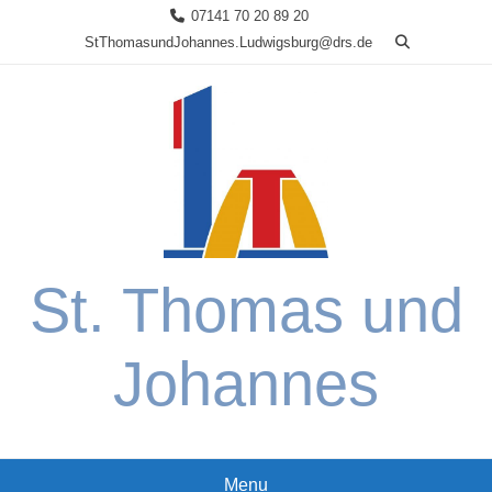
Skip
07141 70 20 89 20
to
StThomasundJohannes.Ludwigsburg@drs.de
content
St. Thomas und
Johannes
Menu