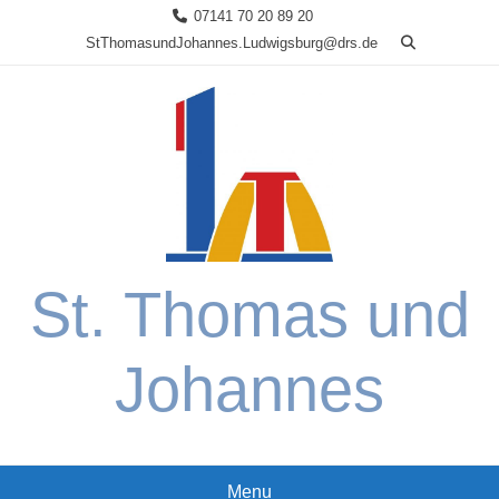
Skip
07141 70 20 89 20
to
StThomasundJohannes.Ludwigsburg@drs.de
content
St. Thomas und
Johannes
Menu