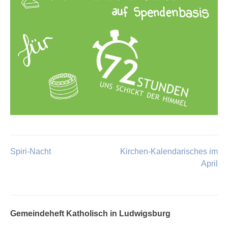
Spiri-Nacht
Kirchen-Kalendarisches im
Beitragsnavigation
April
Gemeindeheft Katholisch in Ludwigsburg