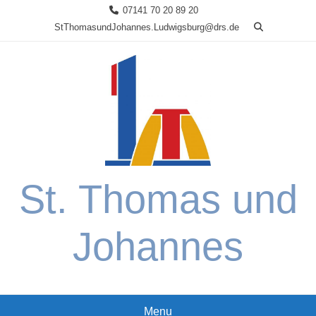
Skip
07141 70 20 89 20
to
StThomasundJohannes.Ludwigsburg@drs.de
content
St. Thomas und
Johannes
Menu