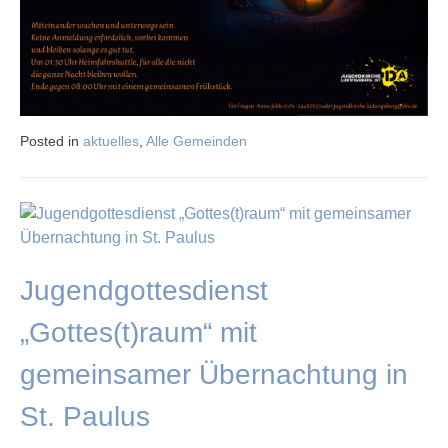
Posted in
aktuelles
,
Alle Gemeinden
Jugendgottesdienst
„Gottes(t)raum“ mit
gemeinsamer Übernachtung in
St. Paulus