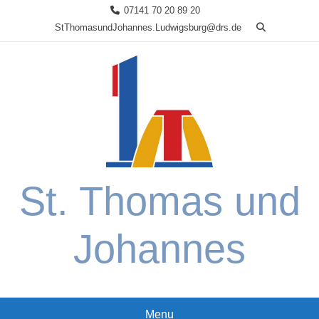
Skip
07141 70 20 89 20
to
StThomasundJohannes.Ludwigsburg@drs.de
content
St. Thomas und
Johannes
Menu