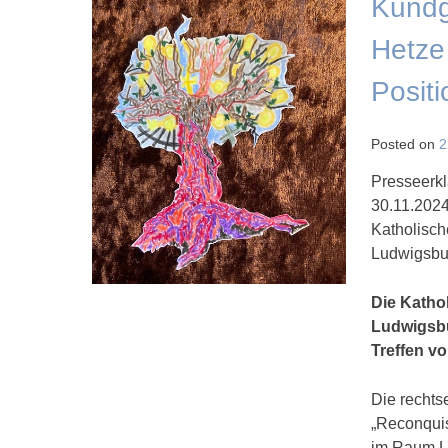
Kundg
Hetze
Posit
Posted on
2
Presseerkl
30.11.202
Katholisch
Ludwigsbu
Die Katho
Ludwigsb
Treffen v
Die recht
„Reconquis
im Raum Lu