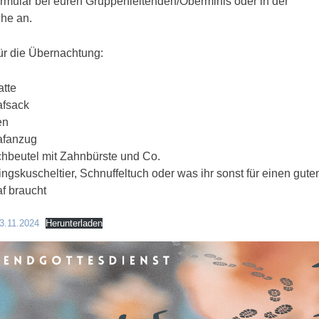
mular bei euren Gruppenleitenden/Oberminis oder in der
he an.
für die Übernachtung:
tte
afsack
en
afanzug
hbeutel mit Zahnbürste und Co.
ingskuscheltier, Schnuffeltuch oder was ihr sonst für einen gute
f braucht
3.11.2024
Herunterladen