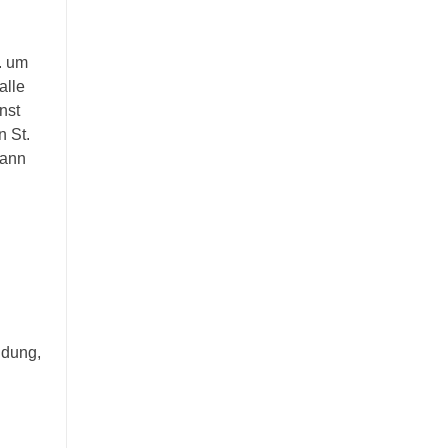
. um
alle
nst
 St.
dann
ldung,