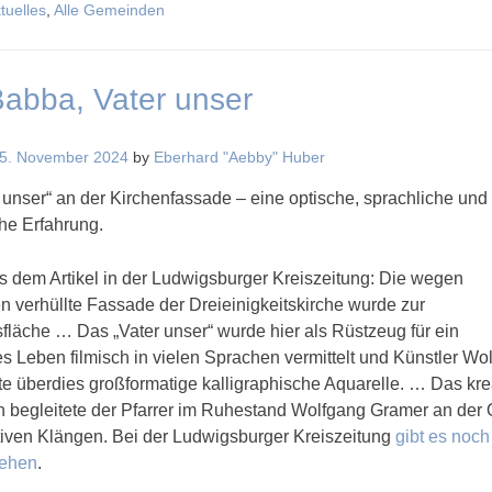
tuelles
,
Alle Gemeinden
Babba, Vater unser
5. November 2024
by
Eberhard "Aebby" Huber
 unser“ an der Kirchenfassade – eine optische, sprachliche und
he Erfahrung.
 dem Artikel in der Ludwigsburger Kreiszeitung: Die wegen
n verhüllte Fassade der Dreieinigkeitskirche wurde zur
sfläche … Das „Vater unser“ wurde hier als Rüstzeug für ein
s Leben filmisch in vielen Sprachen vermittelt und Künstler Wo
rte überdies großformatige kalligraphische Aquarelle. … Das kre
begleitete der Pfarrer im Ruhestand Wolfgang Gramer an der 
tiven Klängen. Bei der Ludwigsburger Kreiszeitung
gibt es noc
sehen
.