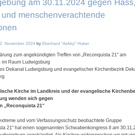
ebung am 30.11.2024 gegen Hass
 und menschenverachtende
ionen
2. November 2024
by
Eberhard "Aebby" Huber
ärung zum angekündigten Treffen von „Reconquista 21“ am
4 im Raum Ludwigsburg
es Dekanat Ludwigsburg und evangelischer Kirchenbezirk Dek
rg
lische Kirche im Landkreis und der evangelische Kirchenbe
urg wenden sich gegen
on „Reconquista 21“
sextreme und vom Verfassungsschutz beobachtete Gruppe
ta 21“ hat einen sogenannten Schwabenkongress II am 30.11.
dwigsburg angekündigt. Als Kirchen widersprechen wir mit vie