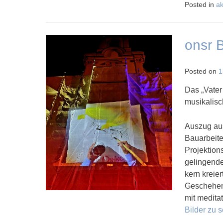
Posted in
ak
onsr 
Posted on
1
Das „Vater
musikalisc
Auszug aus
Bauarbeite
Projektion
gelingende
kern kreie
Geschehen 
mit medita
Bilder zu 