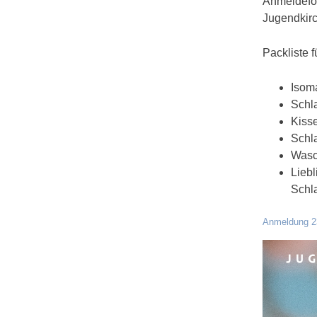
Anmeldefor
Jugendkirc
Packliste 
Isoma
Schl
Kiss
Schl
Wasc
Liebl
Schla
Anmeldung 2